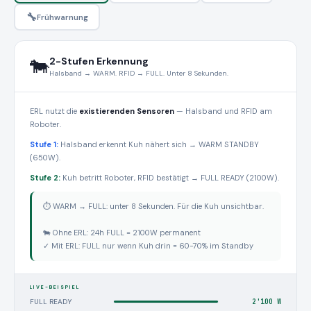
🔧
Frühwarnung
🐄
2-Stufen Erkennung
Halsband → WARM. RFID → FULL. Unter 8 Sekunden.
ERL nutzt die
existierenden Sensoren
— Halsband und RFID am
Roboter.
Stufe 1:
Halsband erkennt Kuh nähert sich → WARM STANDBY
(650W).
Stufe 2:
Kuh betritt Roboter, RFID bestätigt → FULL READY (2100W).
⏱ WARM → FULL: unter 8 Sekunden. Für die Kuh unsichtbar.
🐄 Ohne ERL: 24h FULL = 2100W permanent
✓ Mit ERL: FULL nur wenn Kuh drin = 60-70% im Standby
LIVE-BEISPIEL
FULL READY
2'100 W