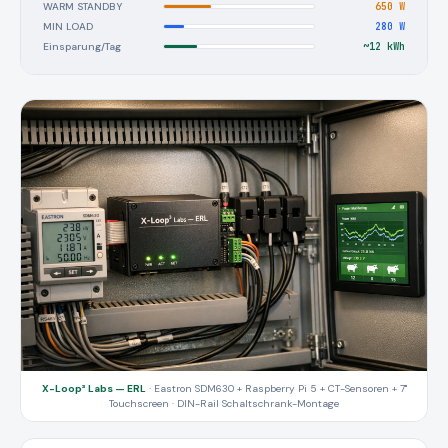
WARM STANDBY
650 W
MIN LOAD
280 W
Einsparung/Tag
~12 kWh
X-Loop³ Labs — ERL
· Eastron SDM630 + Raspberry Pi 5 + CT-Sensoren + 7"
Touchscreen · DIN-Rail Schaltschrank-Montage