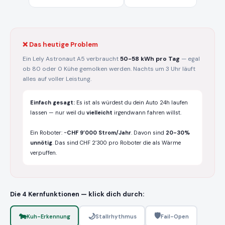
❌ Das heutige Problem
Ein Lely Astronaut A5 verbraucht
50-58 kWh pro Tag
— egal
ob 80 oder 0 Kühe gemolken werden. Nachts um 3 Uhr läuft
alles auf voller Leistung.
Einfach gesagt:
Es ist als würdest du dein Auto 24h laufen
lassen — nur weil du
vielleicht
irgendwann fahren willst.
Ein Roboter: ~
CHF 9’000 Strom/Jahr
. Davon sind
20-30%
unnötig
. Das sind CHF 2’300 pro Roboter die als Wärme
verpuffen.
Die 4 Kernfunktionen — klick dich durch:
🛡️
🐄
🌙
Kuh-Erkennung
Stallrhythmus
Fail-Open