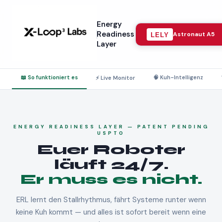
Energy
Readiness
Astronaut A5
LELY
Layer
📖 So funktioniert es
🧠 Kuh-Intelligenz
⚡ Live Monitor
ENERGY READINESS LAYER — PATENT PENDING
USPTO
Euer Roboter
läuft 24/7.
Er muss es nicht.
ERL lernt den Stallrhythmus, fährt Systeme runter wenn
keine Kuh kommt — und alles ist sofort bereit wenn eine