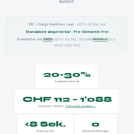
kommt.
ERL = Energy Readiness Layer ·
USPTO 63/996,268
Standalone akquirierbar · Pre-Semantik-frei
Erweiterbar mit
SIREN
(
) und
MilkMind
(
USPTO 63/983,192
XL3-
)
AMLHI-2026-002
20-30%
Energieeinsparung
CHF 112 – 1'088
Hardware / Roboter ·
3 Varianten ansehen →
<8 Sek.
0
Wake-Up Zeit
Verpasste Melkungen