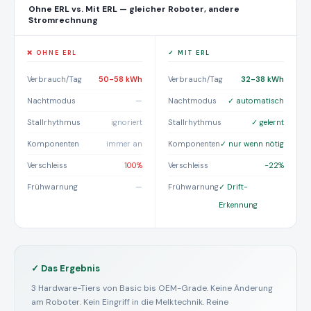
Ohne ERL vs. Mit ERL — gleicher Roboter, andere
Stromrechnung
❌ OHNE ERL
✓ MIT ERL
Verbrauch/Tag
50-58 kWh
Verbrauch/Tag
32-38 kWh
Nachtmodus
—
Nachtmodus
✓ automatisch
Stallrhythmus
ignoriert
Stallrhythmus
✓ gelernt
Komponenten
immer an
Komponenten
✓ nur wenn nötig
Verschleiss
100%
Verschleiss
−22%
Frühwarnung
—
Frühwarnung
✓ Drift-
Erkennung
✓ Das Ergebnis
3 Hardware-Tiers von Basic bis OEM-Grade. Keine Änderung
am Roboter. Kein Eingriff in die Melktechnik. Reine