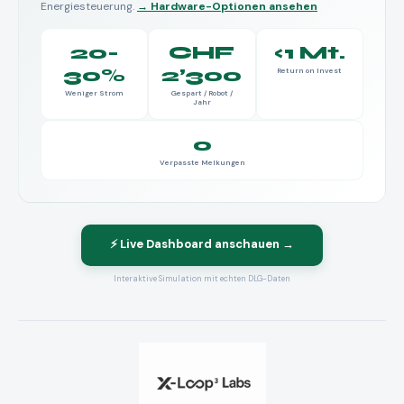
Energiesteuerung.
→ Hardware-Optionen ansehen
20-
CHF
<1 Mt.
30%
2’300
Return on Invest
Weniger Strom
Gespart / Robot /
Jahr
0
Verpasste Melkungen
⚡ Live Dashboard anschauen →
Interaktive Simulation mit echten DLG-Daten