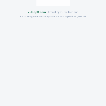
x-loop3.com
· Kreuzlingen, Switzerland
ERL — Energy Readiness Layer · Patent Pending USPTO 63/996,268